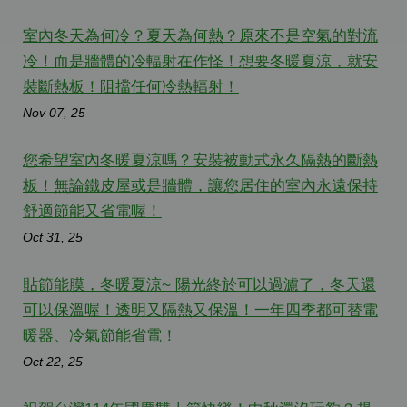
室內冬天為何冷？夏天為何熱？原來不是空氣的對流
冷！而是牆體的冷輻射在作怪！想要冬暖夏涼，就安
裝斷熱板！阻擋任何冷熱輻射！
Nov 07, 25
您希望室內冬暖夏涼嗎？安裝被動式永久隔熱的斷熱
板！無論鐵皮屋或是牆體，讓您居住的室內永遠保持
舒適節能又省電喔！
Oct 31, 25
貼節能膜，冬暖夏涼~ 陽光終於可以過濾了，冬天還
可以保溫喔！透明又隔熱又保溫！一年四季都可替電
暖器、冷氣節能省電！
Oct 22, 25