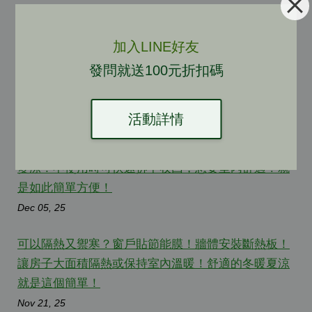
←
上一頁
下一頁
→
加入LINE好友
發問就送100元折扣碼
最新文章
活動詳情
斷熱板簡易安裝在牆壁上，冬天瞬間變暖！夏天瞬間
變涼！不使用時可快速拆下收回，想要室內舒適？就
是如此簡單方便！
Dec 05, 25
可以隔熱又禦寒？窗戶貼節能膜！牆體安裝斷熱板！
讓房子大面積隔熱或保持室內溫暖！舒適的冬暖夏涼
就是這個簡單！
Nov 21, 25