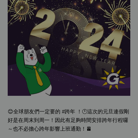
😊全球朋友們一定要的 #跨年 ！🕛這次的元旦連假剛
好是在周末到周一！因此有足夠時間安排跨年行程囉
～也不必擔心跨年影響上班通勤！🚈