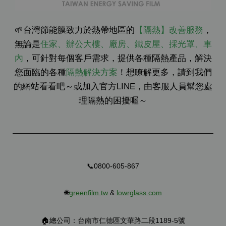
🌱台灣節能膜致力於熱帶地區的
【隔熱】改善服務
，
無論是
住家、辦公大樓、廠房、鐵皮屋、採光罩、車
內
，可針對每個客戶需求，提供各種隔熱產品，解決
您面臨的各種
隔熱解決方案
！想瞭解更多，請到我們
的網站看看吧～或加入官方LINE，由客服人員幫您處
理隔熱的困擾喔～
📞0800-605-867
🌐
greenfilm.tw
&
lowrglass.com
🏠總公司：台南市仁德區文華路二段1189-5號