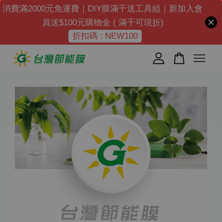
消費滿2000元免運費｜DIY膜滿千送工具組｜新加入會
員送$100元購物金 ( 滿千可現折)
折扣碼 : NEW100
您的購物車目前還是空的。
繼續購物