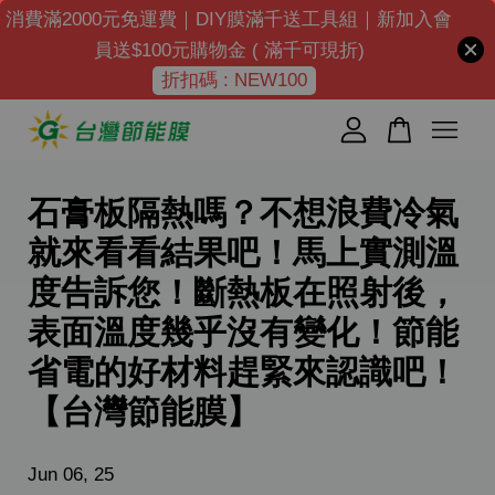
消費滿2000元免運費｜DIY膜滿千送工具組｜新加入會
員送$100元購物金 ( 滿千可現折)
折扣碼 : NEW100
您的購物車目前還是空的。
繼續購物
石膏板隔熱嗎？不想浪費冷氣
就來看看結果吧！馬上實測溫
度告訴您！斷熱板在照射後，
表面溫度幾乎沒有變化！節能
省電的好材料趕緊來認識吧！
【台灣節能膜】
Jun 06, 25