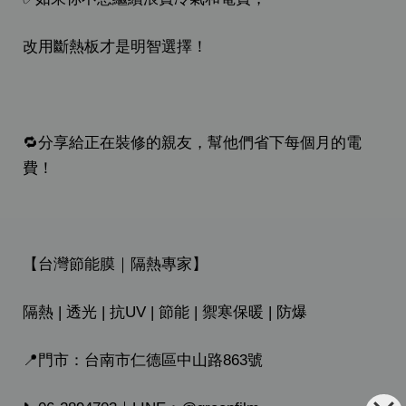
改用斷熱板才是明智選擇！
🔁分享給正在裝修的親友，幫他們省下每個月的電
費！
【台灣節能膜｜隔熱專家】
隔熱 | 透光 | 抗UV | 節能 | 禦寒保暖 | 防爆
📍門市：台南市仁德區中山路863號