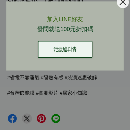
📞06-2894703｜LINE：@greenfilm
🌐官網：
www.greenfilm.tw
加入LINE好友
發問就送100元折扣碼
#石膏板不隔熱 #裝潢知識 #天花板選材 #斷熱板
活動詳情
#節能裝潢 #冷氣省電 #建築材料比較 #室內設計必看
#省電不靠運氣 #隔熱有感 #裝潢迷思破解
#台灣節能膜 #實測影片 #居家小知識