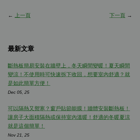
←
上一頁
下一頁
→
最新文章
斷熱板簡易安裝在牆壁上，冬天瞬間變暖！夏天瞬間
變涼！不使用時可快速拆下收回，想要室內舒適？就
是如此簡單方便！
Dec 05, 25
可以隔熱又禦寒？窗戶貼節能膜！牆體安裝斷熱板！
讓房子大面積隔熱或保持室內溫暖！舒適的冬暖夏涼
就是這個簡單！
Nov 21, 25