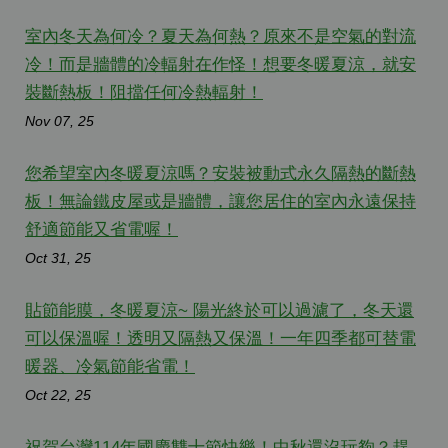
室內冬天為何冷？夏天為何熱？原來不是空氣的對流
冷！而是牆體的冷輻射在作怪！想要冬暖夏涼，就安
裝斷熱板！阻擋任何冷熱輻射！
Nov 07, 25
您希望室內冬暖夏涼嗎？安裝被動式永久隔熱的斷熱
板！無論鐵皮屋或是牆體，讓您居住的室內永遠保持
舒適節能又省電喔！
Oct 31, 25
貼節能膜，冬暖夏涼~ 陽光終於可以過濾了，冬天還
可以保溫喔！透明又隔熱又保溫！一年四季都可替電
暖器、冷氣節能省電！
Oct 22, 25
祝賀台灣114年國慶雙十節快樂！中秋還沒玩夠？趕