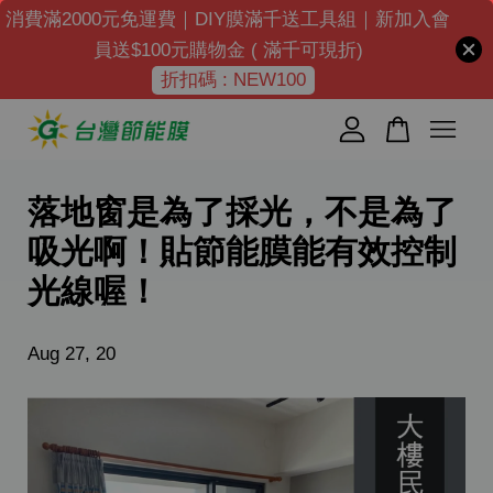
消費滿2000元免運費｜DIY膜滿千送工具組｜新加入會
員送$100元購物金 ( 滿千可現折)
折扣碼 : NEW100
您的購物車目前還是空的。
繼續購物
落地窗是為了採光，不是為了
吸光啊！貼節能膜能有效控制
光線喔！
Aug 27, 20