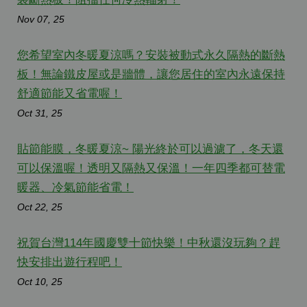
Nov 07, 25
您希望室內冬暖夏涼嗎？安裝被動式永久隔熱的斷熱
板！無論鐵皮屋或是牆體，讓您居住的室內永遠保持
舒適節能又省電喔！
Oct 31, 25
貼節能膜，冬暖夏涼~ 陽光終於可以過濾了，冬天還
可以保溫喔！透明又隔熱又保溫！一年四季都可替電
暖器、冷氣節能省電！
Oct 22, 25
祝賀台灣114年國慶雙十節快樂！中秋還沒玩夠？趕
快安排出遊行程吧！
Oct 10, 25