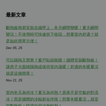
最新文章
斷熱板簡易安裝在牆壁上，冬天瞬間變暖！夏天瞬間
變涼！不使用時可快速拆下收回，想要室內舒適？就
是如此簡單方便！
Dec 05, 25
可以隔熱又禦寒？窗戶貼節能膜！牆體安裝斷熱板！
讓房子大面積隔熱或保持室內溫暖！舒適的冬暖夏涼
就是這個簡單！
Nov 21, 25
室內冬天為何冷？夏天為何熱？原來不是空氣的對流
冷！而是牆體的冷輻射在作怪！想要冬暖夏涼，就安
裝斷熱板！阻擋任何冷熱輻射！