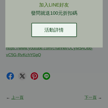
隔熱 | 透光 | 抗UV | 節能 | 禦寒保暖 | 防爆
加入LINE好友
🔶門市地址:台南市仁德區中山路863號
發問就送100元折扣碼
🔶電話:06-2894703 傳真:06-2707739
🔶官網:
http://www.greenfilm.tw
🔶facebook:
活動詳情
https://www.facebook.com/GreenfilmFans/
🔶Youtube:
https://www.youtube.com/channel/UCyM5AObq-
vC5G-RvKchYGpQ
←
上一頁
下一頁
→