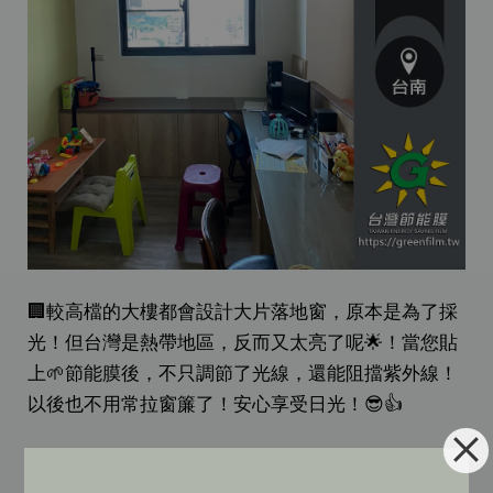
🏢較高檔的大樓都會設計大片落地窗，原本是為了採
光！但台灣是熱帶地區，反而又太亮了呢🌟！當您貼
上🌱節能膜後，不只調節了光線，還能阻擋紫外線！
以後也不用常拉窗簾了！安心享受日光！😎👍