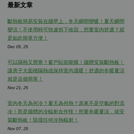
最新文章
斷熱板簡易安裝在牆壁上，冬天瞬間變暖！夏天瞬間
變涼！不使用時可快速拆下收回，想要室內舒適？就
是如此簡單方便！
Dec 05, 25
可以隔熱又禦寒？窗戶貼節能膜！牆體安裝斷熱板！
讓房子大面積隔熱或保持室內溫暖！舒適的冬暖夏涼
就是這個簡單！
Nov 21, 25
室內冬天為何冷？夏天為何熱？原來不是空氣的對流
冷！而是牆體的冷輻射在作怪！想要冬暖夏涼，就安
裝斷熱板！阻擋任何冷熱輻射！
Nov 07, 25