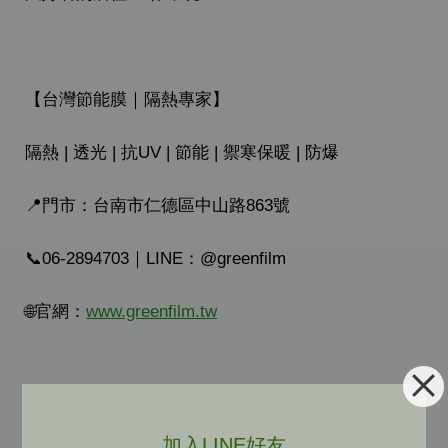
【台灣節能膜｜隔熱專家】
隔熱 | 透光 | 抗UV | 節能 | 禦寒保暖 | 防爆
📍門市：台南市仁德區中山路863號
📞06-2894703｜LINE：@greenfilm
🌐官網：
www.greenfilm.tw
#鐵皮屋隔熱 #斷熱板DIY #阿熊出任務 #棕玻斷熱板
加入LINE好友