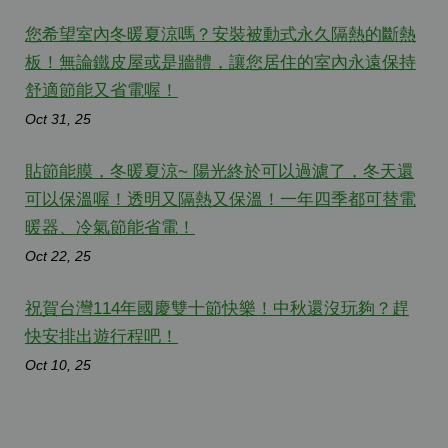
您希望室內冬暖夏涼嗎？安裝被動式永久隔熱的斷熱
板！無論鐵皮屋或是牆體，讓您居住的室內永遠保持
舒適節能又省電喔！
Oct 31, 25
貼節能膜，冬暖夏涼~ 陽光終於可以過濾了，冬天還
可以保溫喔！透明又隔熱又保溫！一年四季都可替電
暖器、冷氣節能省電！
Oct 22, 25
祝賀台灣114年國慶雙十節快樂！中秋還沒玩夠？趕
快安排出遊行程吧！
Oct 10, 25