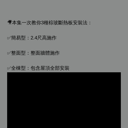
🎥本集一次教你3種棕玻斷熱板安裝法：
✅簡易型：2.4尺高施作
✅整面型：整面牆體施作
✅全棟型：包含屋頂全部安裝