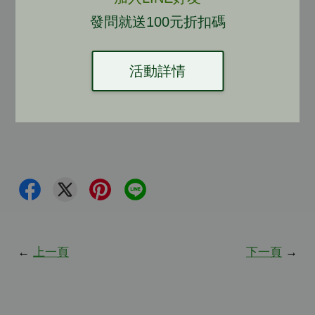
#隔熱板安裝教學 #節能裝潢 #建築改造 #居家降溫術
發問就送100元折扣碼
#建築材料教學 #省錢裝修 #台灣節能膜 #手作生活
活動詳情
#住鐵皮屋的你看這裡 #隔熱升級計畫 #施工知識分享
←
上一頁
下一頁
→