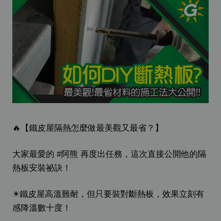
🔥【鐵皮屋隔熱怎麼做最美觀又最省？】
大家最愛的 #阿熊 再度出任務，這次直接公開他的隔
熱板安裝祕訣！
☀鐵皮屋高溫難耐，但只要裝對斷熱板，效果立刻有
感降溫數十度！