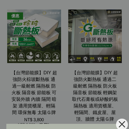
優惠
【台灣節能膜】DIY 超
【台灣節能膜】DIY 超
強防火棕玻斷熱板 通
強防火斷熱板 通過二
過一級耐燃 隔熱板 防
級耐燃 隔熱板 防火板
火板 隔音板 節能板 可
隔音板 節能板 輕鋼架
安裝外牆 內牆 隔間 暗
取代石膏板或矽酸鈣板
架 適用貨櫃屋、輕隔
隔熱板 適用貨櫃屋、
間 環保無毒 太陽Ｇ牌
輕隔間、鐵皮屋、屋
頂、牆體 太陽Ｇ牌
NT$ 3,800
NT$ 6,500
-41.5%
從
NT$ 1,200
起