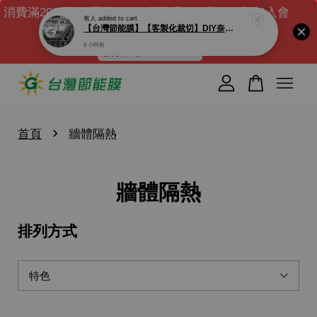
消費滿2000元免運費｜DIY膜滿千送工具組｜新加入會
有人
added to cart
【台灣節能膜】【客製化裁切】DIY奈米陶瓷節能膜(有膠) M36 透光率36% 高隔熱/高清/低內反光/西曬/太陽Ｇ牌
員送$100元購物金 ( 滿千可現折)
8 小時前
折扣碼 : NEW100
您的購物車目前還是空的。
繼續購物
›
首頁
牆體隔熱
牆體隔熱
排列方式