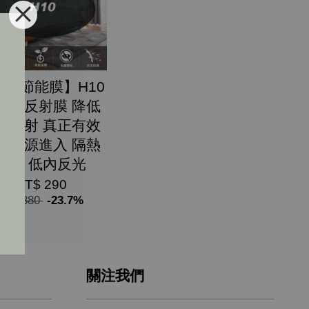
台灣節能膜】H10
外線反射膜 降低
次輻射 真正有效
善熱源進入 隔熱
省電 低內反光
NT$ 290
NT$ 380
-23.7%
關注我們