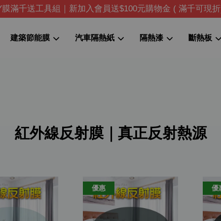
IY膜滿千送工具組｜新加入會員送$100元購物金 ( 滿千可現折
建築節能膜
汽車隔熱紙
隔熱漆
斷熱板
您的購物車目前還是空的。
繼續購物
紅外線反射膜｜真正反射熱源
優惠
優