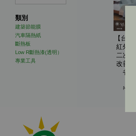
類別
建築節能膜
汽車隔熱紙
【台灣
斷熱板
紅外線
Low R斷熱漆(透明）
二次輻
專業工具
改善熱
省電
N
NT$ 