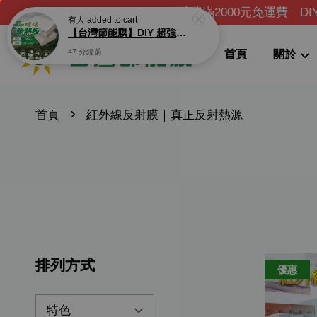
消費滿2000元免運費｜D
有人
added to cart
【台灣節能膜】DIY 超強防火棕玻斷熱板 通過一級耐燃 隔熱板 防火板 隔音板 節能板 可安裝外牆 內牆 隔間 暗架 適用貨櫃屋、輕隔間 環保無毒 太陽Ｇ牌
47 分鐘前
首頁
關於
›
首頁
紅外線反射膜｜真正反射熱源
排列方式
優惠