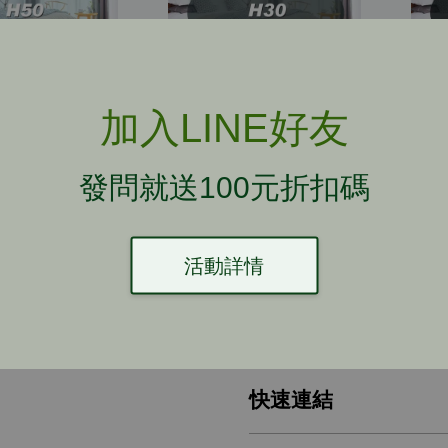
加入LINE好友
節能膜】H50
【台灣節能膜】H30
【
反射膜 降低
紅外線反射膜 降低
紅
射 真正有效
二次輻射 真正有效
二
發問就送100元折扣碼
源進入 隔熱
改善熱源進入 隔熱
改
 低內反光
省電 低內反光
活動詳情
T$ 290
NT$ 290
380
-23.7%
NT$ 380
-23.7%
快速連結