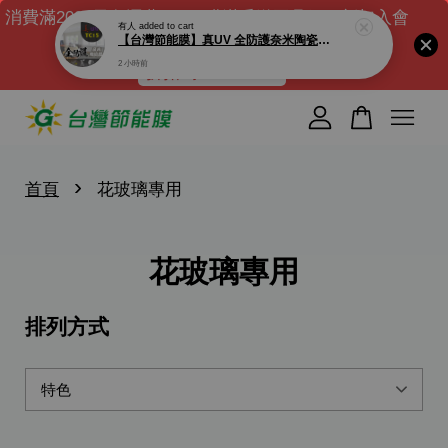
消費滿2000元免運費｜DIY膜滿千送工具組｜新加入會
有人
added to cart
【台灣節能膜】真UV 全防護奈米陶瓷膜 TC15-透光率14% 低內反光. 100%完全阻隔紫外線 UV400 光守衛 窗戶隔熱紙
員送$100元購物金 ( 滿千可現折)
2 小時前
折扣碼 : NEW100
您的購物車目前還是空的。
繼續購物
›
首頁
花玻璃專用
花玻璃專用
排列方式