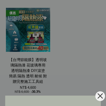
優惠
【台灣節能膜】透明玻
璃隔熱漆 花玻璃專用
透明隔熱漆 DIY滾塗
簡易 隔熱 透明 耐候 附
贈完整施工工具組
NT$ 4,600
NT$ 6,600
-30.3%
加入購物車