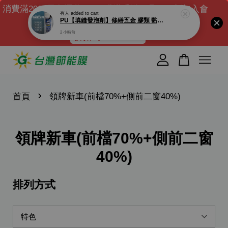
消費滿2000元免運費｜DIY膜滿千送工具組｜新加入會
有人
added to cart
PU【填縫發泡劑】修繕五金 膠類 黏著劑 接著劑 填縫劑 PU發泡劑 發泡填縫劑 隔音泡棉 防漏
員送$100元購物金 ( 滿千可現折)
2 小時前
折扣碼 : NEW100
您的購物車目前還是空的。
繼續購物
›
首頁
領牌新車(前檔70%+側前二窗40%)
領牌新車(前檔70%+側前二窗
40%)
排列方式