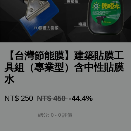
【台灣節能膜】建築貼膜工
具組（專業型）含中性貼膜
水
NT$ 250
NT$ 450
-44.4%
總分:
0
-
0
評價