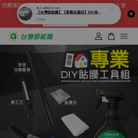
消費滿2000元免運費｜DIY膜滿千送工具組｜新加入會
員送$100元購物金 ( 滿千可現折)
折扣碼 : NEW100
您的購物車目前還是空的。
繼續購物