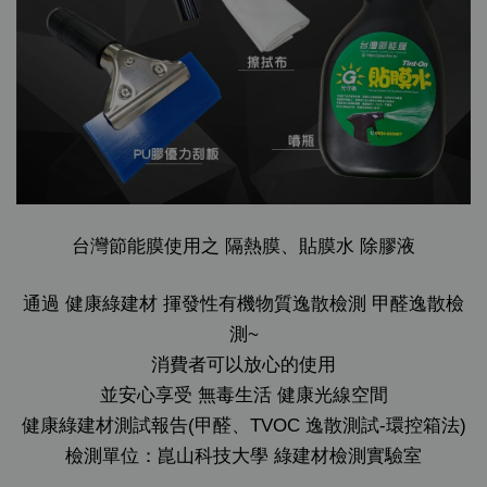
台灣節能膜使用之 隔熱膜、貼膜水 除膠液
通過 健康綠建材 揮發性有機物質逸散檢測 甲醛逸散檢
測~
消費者可以放心的使用
並安心享受 無毒生活 健康光線空間
健康綠建材測試報告(甲醛、TVOC 逸散測試-環控箱法)
檢測單位：崑山科技大學 綠建材檢測實驗室