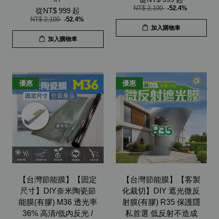
NT$ 2,100
-52.4%
從
NT$ 999
起
NT$ 2,100
-52.4%
加入購物車
加入購物車
優惠
優惠
【台灣節能膜】【固定
【台灣節能膜】【客製
尺寸】DIY奈米陶瓷節
化裁切】DIY 遮光微反
能膜(有膠) M36 透光率
射膜(有膠) R35 保護隱
36% 高清/低內反光 /
私首選 低反射不造成