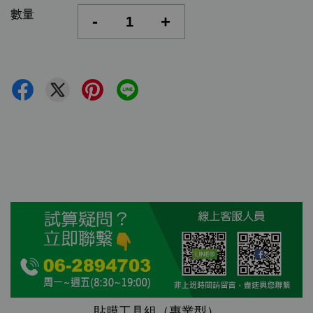
數量
-
+
貼膜工具組（專業型）