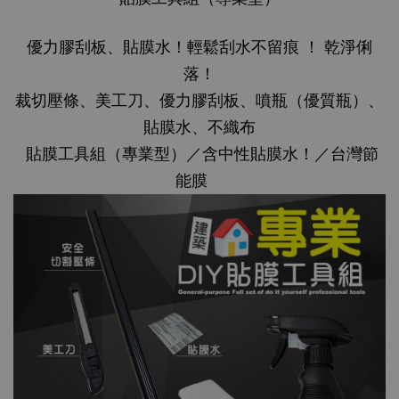
優力膠刮板、貼膜水！輕鬆刮水不留痕 ！ 乾淨俐
落！
裁切壓條、美工刀、優力膠刮板、噴瓶（優質瓶）、
貼膜水、不織布
貼膜工具組（專業型）／含中性貼膜水！／台灣節
能膜