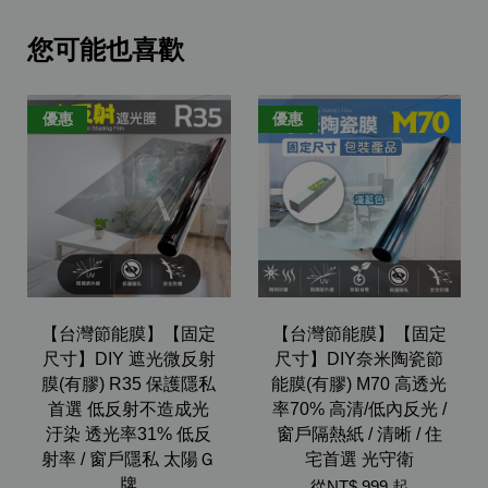
您可能也喜歡
優惠
優惠
【台灣節能膜】【固定
【台灣節能膜】【固定
尺寸】DIY 遮光微反射
尺寸】DIY奈米陶瓷節
膜(有膠) R35 保護隱私
能膜(有膠) M70 高透光
首選 低反射不造成光
率70% 高清/低內反光 /
汙染 透光率31% 低反
窗戶隔熱紙 / 清晰 / 住
射率 / 窗戶隱私 太陽Ｇ
宅首選 光守衛
牌
從
NT$ 999
起