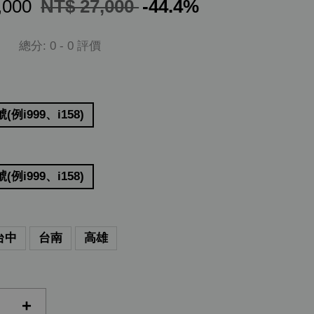
,000
NT$ 27,000
-44.4%
總分:
0
-
0
評價
例i999、i158)
例i999、i158)
台中
台南
高雄
+