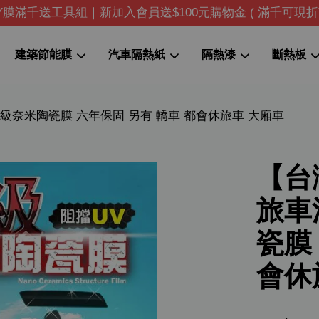
IY膜滿千送工具組｜新加入會員送$100元購物金 ( 滿千可現折
建築節能膜
汽車隔熱紙
隔熱漆
斷熱板
奈米陶瓷膜 六年保固 另有 轎車 都會休旅車 大廂車
您的購物車目前還是空的。
繼續購物
【台
旅車
瓷膜
會休