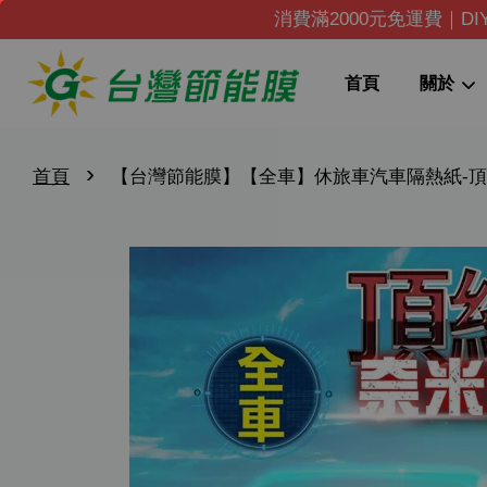
消費滿2000元免運費｜D
首頁
關於
›
首頁
【台灣節能膜】【全車】休旅車汽車隔熱紙-頂級