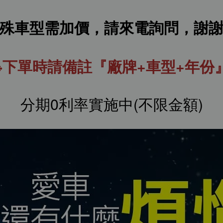
殊車型需加價，請來電詢問，謝
※下單時請備註『廠牌+車型+年份
分期0利率實施中(不限金額)