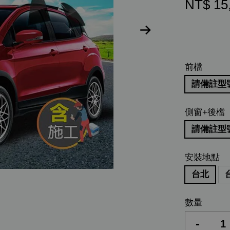
NT$ 15
前檔
請備註型號(
側窗+後檔
請備註型號(
安裝地點
台北
數量
-