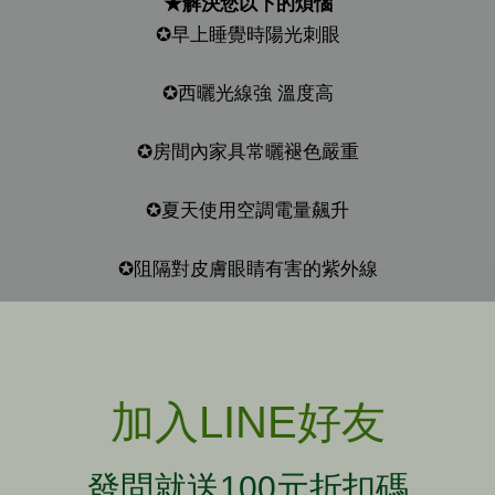
★解決您以下的煩惱
✪早上睡覺時陽光刺眼
✪西曬光線強 溫度高
✪房間內家具常曬褪色嚴重
✪夏天使用空調電量飆升
✪阻隔對皮膚眼睛有害的紫外線
加入LINE好友
發問就送100元折扣碼