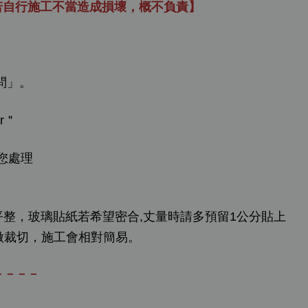
若自行施工不當造成損壞，概不負責】
問」。
r＂
您處理
平整，玻璃貼紙若希望密合,丈量時請多預留1公分貼上
做裁切，施工會相對簡易。
－－－－