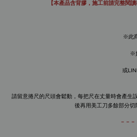
【本產品含背膠，施工前請完整閱讀
※此
※
或LIN
請留意捲尺的尺頭會鬆動，每把尺在丈量時會產生誤差
後再用美工刀多餘部分切
－－－