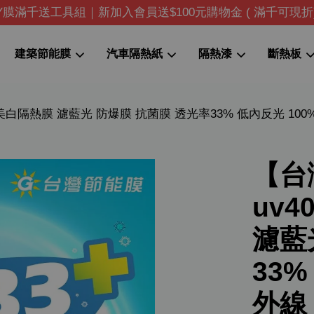
IY膜滿千送工具組｜新加入會員送$100元購物金 ( 滿千可現折
建築節能膜
汽車隔熱紙
隔熱漆
斷熱板
陶瓷美白隔熱膜 濾藍光 防爆膜 抗菌膜 透光率33% 低內反光 10
您的購物車目前還是空的。
繼續購物
【台
uv
濾藍
33
外線