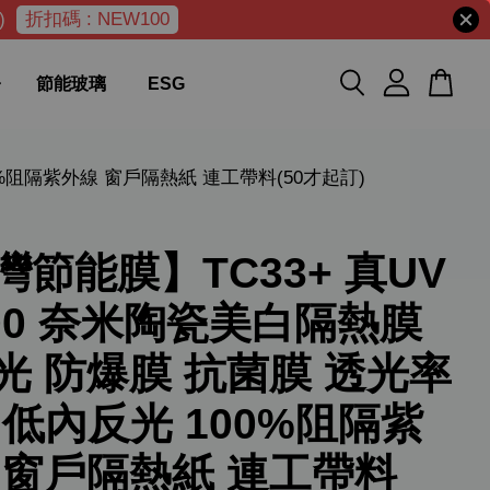
)
折扣碼 : NEW100
節能玻璃
ESG
0%阻隔紫外線 窗戶隔熱紙 連工帶料(50才起訂)
灣節能膜】TC33+ 真UV
400 奈米陶瓷美白隔熱膜
光 防爆膜 抗菌膜 透光率
% 低內反光 100%阻隔紫
 窗戶隔熱紙 連工帶料