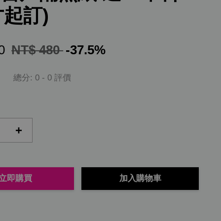
才起訂)
00
NT$ 480
-37.5%
總分:
0
-
0
評價
+
立即購買
加入購物車