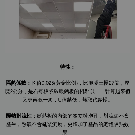
特性：
隔熱係數：
Ｋ值0.025(黃金比例)，比混凝土慢27倍，厚
度2公分，
是石膏板或矽酸鈣板的相鄰以上，計算起來值
又更再低一級，
U值越低，熱取代越慢。
隔熱對流性：
斷熱板的內部的獨立發泡孔，對流熱不會
產生，
熱氣不會亂竄流動，更增加了產品的總體隔熱效
果。