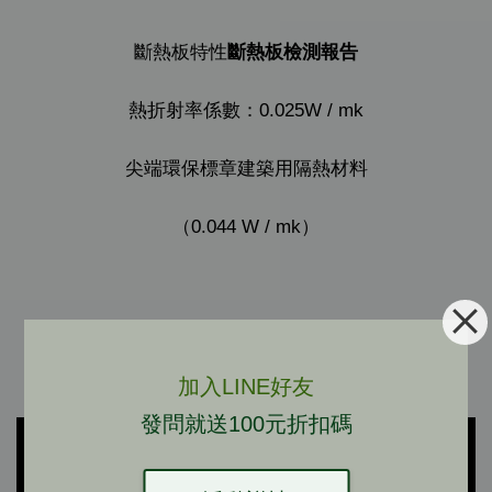
斷熱板特性
斷熱板檢測報告
熱折射率係數：0.025W / mk
尖端環保標章建築用隔熱材料
（0.044 W / mk）
斷熱板施工法
加入LINE好友
可按照您的預算或用途，選擇不同的工法與用料
發問就送100元折扣碼