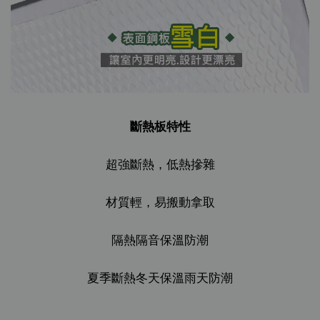
斷熱板特性
超強斷熱，低熱摻雜
材質輕，易搬動拿取
隔熱隔音保溫防潮
夏季斷熱冬天保溫雨天防潮