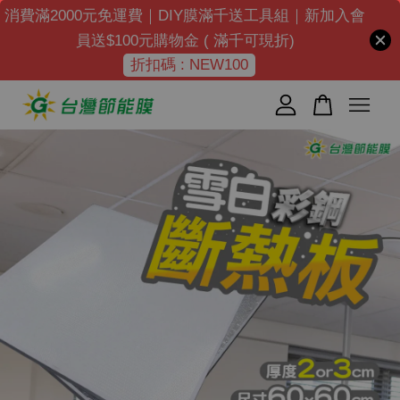
消費滿2000元免運費｜DIY膜滿千送工具組｜新加入會
員送$100元購物金 ( 滿千可現折)
折扣碼 : NEW100
您的購物車目前還是空的。
繼續購物