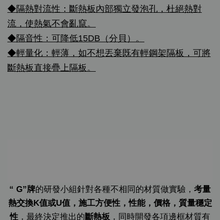
◆隔熱對流性：斷熱板內部獨立發泡孔，杜絕熱對
流，使熱氣不會亂竄。
◆隔音性：可降低15DB（分貝）。
◆輕量化：輕薄，如不想丟棄既有輕鋼架隔板，可將
斷熱板直接疊上隔板。
“ G”牌
的研發小組針對各種不相同的材質做實驗，
考量
熱交換K值或U值
，施工方便性，性能，價格，質量穩定
性
，最終決定推出的
斷熱板
，同時開發各項邊框材質有