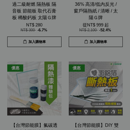
過二級耐燃 隔熱板 隔
36% 高清/低內反光 /
音板 節能板 取代石膏
窗戶隔熱紙 / 清晰 / 太
板 稀酸鈣板 太陽Ｇ牌
陽Ｇ牌
NT$ 280
從
NT$ 999
起
NT$ 300
-6.7%
NT$ 2,100
-52.4%
加入購物車
加入購物車
優惠
優惠
【台灣節能膜】氟碳透
【台灣節能膜】DIY 雙