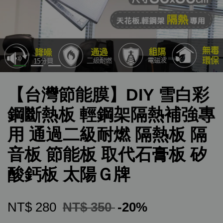
【台灣節能膜】DIY 雪白彩
鋼斷熱板 輕鋼架隔熱補強專
用 通過二級耐燃 隔熱板 隔
音板 節能板 取代石膏板 矽
酸鈣板 太陽Ｇ牌
NT$ 280
NT$ 350
-20%