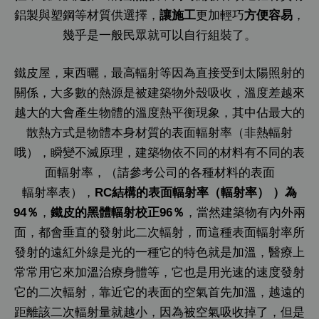
鋁製與塑鋼等材質供選擇，
讓施工
更加輕巧
方便容易
，
幾乎是一般民眾就可以自行組裝了。
鐵皮屋，東西曬，最高輻射等因為直接受到太陽照射的
關係，大多數的熱源是被建築物外殼吸收，溫度差越來
越大的大會產生物體的溫度熱平衡現象，其中佔最大的
散熱方式是物體本身材質的表面輻射率（非熱輻射
哦），瞬變不滅原理，建築物依不同的材料有不同的表
面輻射率，（請參考公司的各種材料的表面
輻射率表），
RC結構的表面輻射率（輻射率） ）為
94％
，
鐵皮的黑體輻射校正96％
，當然建築物有內外兩
面，都會垂直的發射此二次輻射，而這種表面輻射率所
發射的遠紅外線是光的一種它的特色就是加溫，醫療上
常常用它來加溫治療身體等，它也是用光速的速度發射
它的二次輻射，靠近它的表面的空氣首先加溫，越遠的
距離該二次輻射量就越小，因為被空氣吸收掉了，但是