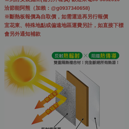
洽節能阿熊（加賴：@g0937340658)
※斷熱板報價為自取價，如需運送再另行報價
宜花東、特殊地點或偏遠地區運費另計，如直接下標
會另外通知補款