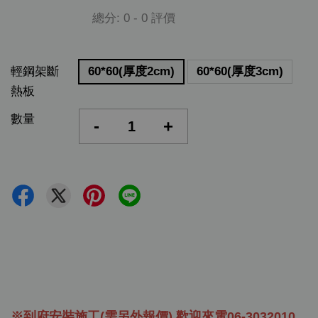
總分:
0
-
0
評價
輕鋼架斷
60*60(厚度2cm)
60*60(厚度3cm)
熱板
數量
-
+
※到府安裝施工(需另外報價) 歡迎來電06-3032010