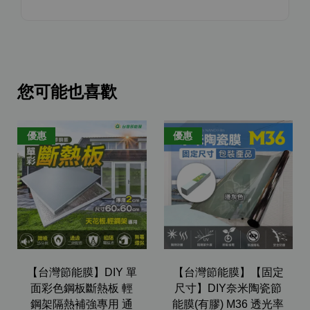
您可能也喜歡
優惠
優惠
【台灣節能膜】DIY 單
【台灣節能膜】【固定
面彩色鋼板斷熱板 輕
尺寸】DIY奈米陶瓷節
鋼架隔熱補強專用 通
能膜(有膠) M36 透光率