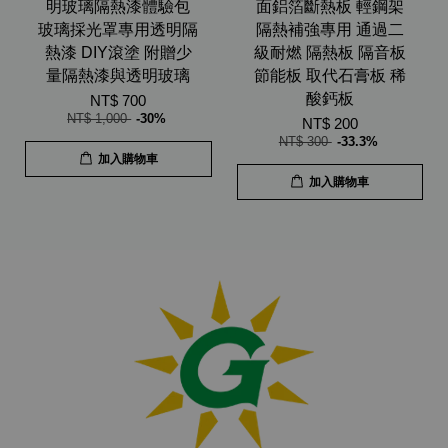
明玻璃隔熱漆體驗包
面鋁箔斷熱板 輕鋼架
玻璃採光罩專用透明隔
隔熱補強專用 通過二
熱漆 DIY滾塗 附贈少
級耐燃 隔熱板 隔音板
量隔熱漆與透明玻璃
節能板 取代石膏板 稀
酸鈣板
NT$ 700
NT$ 1,000
-30%
NT$ 200
NT$ 300
-33.3%
加入購物車
加入購物車